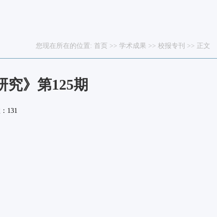
您现在所在的位置:
首页
>>
学术成果
>>
校报专刊
>> 正文
究》第125期
数：
131