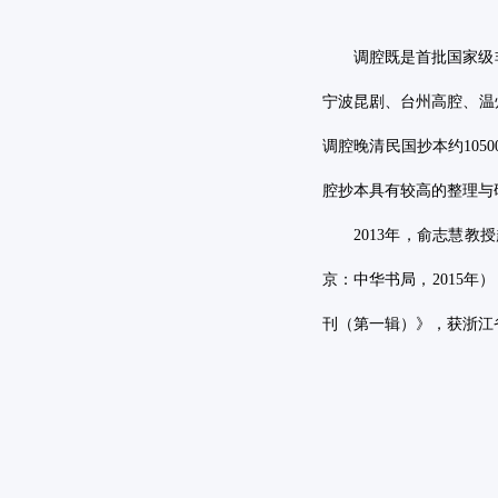
调腔既是首批国家级
宁波昆剧、台州高腔、温
调腔晚清民国抄本约
1050
腔抄本具有较高的整理与
2013
年，俞志慧教授
京：中华书局，
2015
年）
刊（第一辑）》，获浙江