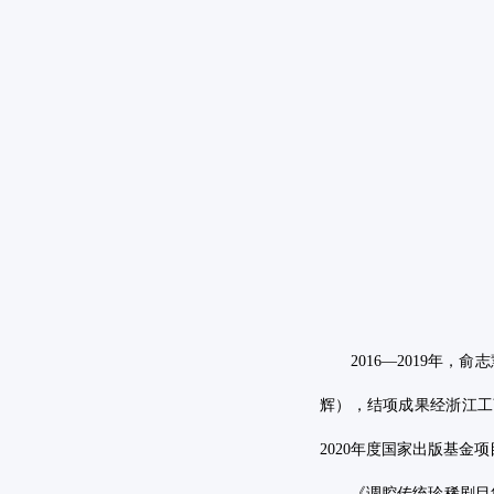
2016
—
2019
年，俞志
辉），结项成果经浙江工
2020
年度国家出版基金项
《调腔传统珍稀剧目