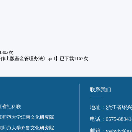
1302
次
出版基金管理办法》.pdf
】已下载
1167
次
联系我们
江省社科联
地址：浙江省绍兴
江师范大学江南文化研究院
电话：0575-88341
东师范大学齐鲁文化研究院
邮箱：ywhyjy@usx.