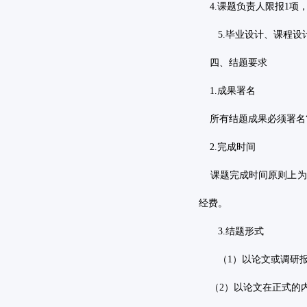
4.
课题负责人限报
1
项
5.
毕业设计、课程设
四、结题要求
1.
成果署名
所有结题成果必须署名
2.
完成时间
课题完成时间原则上为
经费。
3.
结题形式
（
1
）以论文或调研
（
2
）以论文在正式的