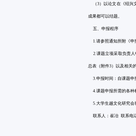
（
3
）以论文在《绍兴
成果都可以结题。
五、申报程序
1.
请参照通知所附《申
2.
课题立项采取负责人
总表（附件
3
）以及相关
3.
申报时间：自课题申
4.
课题申报所需的各种
5.
大学生越文化研究会
联系人：崔冶
联系电