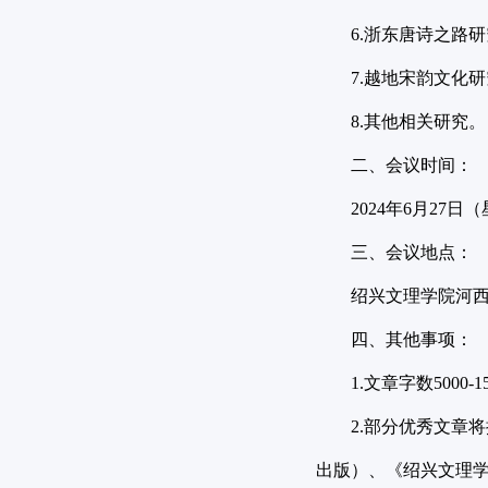
6.
浙东唐诗之路研
7.
越地宋韵文化研
8.
其他相关研究。
二、会议时间：
2024
年
6
月
27
日（
三、
会议地点：
绍兴文理学院河
四、其他事项：
1.
文章字数
5000-1
2.
部分优秀文章将
出版）、《绍兴文理学