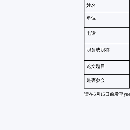
姓名
单位
电话
职务或职称
论文题目
是否参会
请在
6
月
15
日前发至
yu