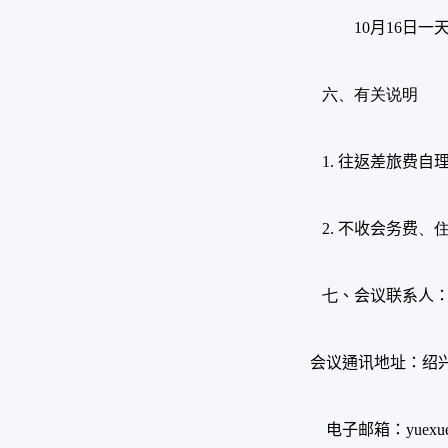
10
月
16
日一
六、有关说明
1.
往返差旅费自
2.
不收会务费
、
七
、会议联系人
会议通讯地址：绍
电子邮箱：
yuexu