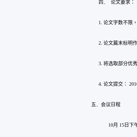
四、
论文要求：
1.
论文字数不限
2.
论文篇末标明
3.
将选取部分优
4.
论文提交：
201
五
、
会议日程
10
月
15
日下