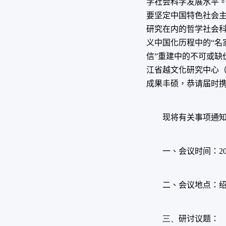
学社会科学发展水平
要坚定中国特色社会
研究在内的哲学社会
义中国化历程中的
“
名
信
”
重建中的不可或缺
江省越文化研究中心
成果丰硕，恭请届时
现将有关事项通
一、会议时间：
2
二、会议地点：
三、
研讨议题：