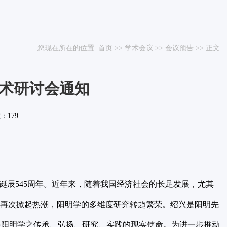
您现在所在的位置:
首页
>>
学术会议
>>
会议预告
>> 正文
学术研讨会通知
数：
179
诞辰545周年。近年来，随着我国经济社会的长足发展，尤其
播再次掀起热潮，阳明学的多维度研究转趋繁荣。绍兴是阳明先
起阳明学之传承、弘扬、研究、实践的现实使命。为进一步推动