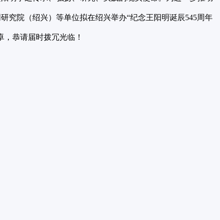
究院（绍兴）等单位拟在绍兴举办“纪念王阳明诞辰545周年
卓，恭请届时拨冗光临！