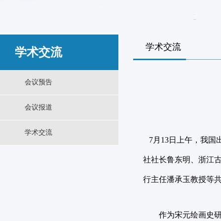
学术交流
学术交流
会议预告
会议报道
学术交流
7
月
13
日
上午，我国
社社长鲁东明、浙江
行主任潘承玉教授等
作为宋元绘画史