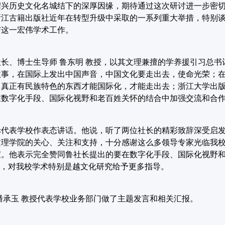
绍兴历史文化名城结下的深厚因缘，期待通过这次研讨进一步密
浙江古籍出版社近年在转型升级中采取的一系列重大举措，特别
与这一宏伟学术工作。
社长、博士生导师
鲁东明
教授，以其文理兼擅的学养援引习总书
故事，在国际上发出中国声音，中国文化要走出去，使命光荣；
，真正有民族特色的东西才能国际化，才能走出去；浙江大学出
在数字化手段、国际化视野和老百姓关怀的结合中加强交流和合
赤代表学校作表态讲话。他说，听了两位社长的精彩致辞深受启
文理学院的关心、关注和支持，十分感谢这么多领导专家光临我
宝。他表示完全赞同鲁社长提出的要在数字化手段、国际化视野
”，对我校学术特别是越文化研究给予更多指导。
潘承玉
教授代表学校业务部门做了主题发言和相关汇报。