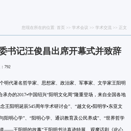
您现在所在的位置:
首页
>>
学术会议
>>
学术交流
>> 正文
校党委书记汪俊昌出席开幕式并致辞
数：
792
个明代著名哲学家、思想家、政治家、军事家、文学家王阳明
承办的2017•中国绍兴“阳明文化周”隆重登场，来自全国各地
王阳明诞辰545周年学术研讨会”、“越文化•阳明学•东亚文
与阳明心学”、“阳明心学、通识教育及公民养成”、“世界哲学
之道——王阳明的故事”王阳明书法真迹特展、观摩话剧《此心