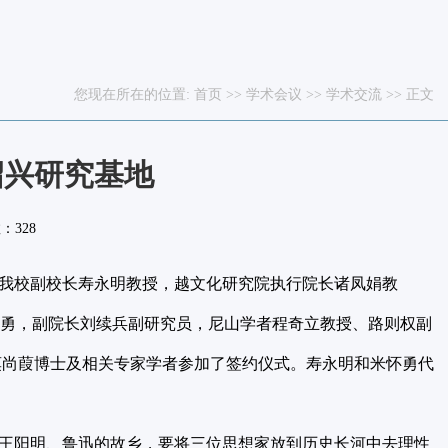
您现在所在的位置:
首页
>>
学术会议
>>
学术交流
>> 正文
绍兴研究基地
数：
328
我校副校长寿永明教授，越文化研究院执行院长诸凤娟教
怀勇，副院长刘续兵副研究员，尼山学者程奇立教授、路则权副
莫尚葭博士及相关专家学者参加了签约仪式。寿永明和米怀勇代
王阳明、鲁迅的故乡，要将三位思想家放到历史长河中去理性