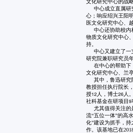
文化研究中心的战
中心成立直属研
心；响应绍兴王阳
医文化研究中心、
中心还协助校内
物质文化研究中心
持。
中心又建立了一
研究院兼职研究员
在中心的帮助下
文化研究中心、兰
其中，鲁迅研究
教授担任执行院长
12
26
授
人，博士
人
9
社科基金在研项目
尤其值得关注的
流“五位一体”的高
化”建设为抓手，持
作。该基地已在20