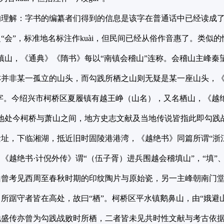
理解：字书的编纂者们得到的信息是该字在普通话中已经读成了送气
“会”，标准地名标注作kuài，但民间已经从俗作音惠了。类似的
镇山，《通典》《隋书》每以“南镇会稽山”连称。会稽山主峰
并非某一孤立的山头，而勾践所栖之山则无疑是某一座山头，《
”字。今绍兴市柯桥区夏履镇有越王峥（山名），又名栖山，《越
，地处今柯桥与萧山之间，地方史志文献及当地传说皆指此即勾践
址，下临湘湖，抵近旧时固陵港港湾，《越绝书》同篇所谓“浙
《越绝书·计倪外传》谓“（伍子胥）进兵围越会稽填山”，“填”
山曾考见西周至春秋时期的印纹陶片与原始瓷，另一主峰朝南门
所踞守者皆在高处，故曰“栖”。柯桥区平水镇鹅鼻山，由“娥避
地盛传亦曾为勾践战败时所栖，二者皆未见共时性文献与考古依