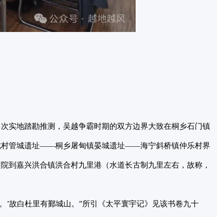
多次实地踏勘推测，吴越争霸时期的双方边界大致在桐乡石门镇
城村管城遗址——桐乡屠甸镇晏城遗址——海宁斜桥镇仲乐村界
濮院到嘉兴洪合镇洪合村九里港（水道长古制九里左右，故称，
。’故白杜里有鄞城山。”所引《太平寰宇记》见该书卷九十