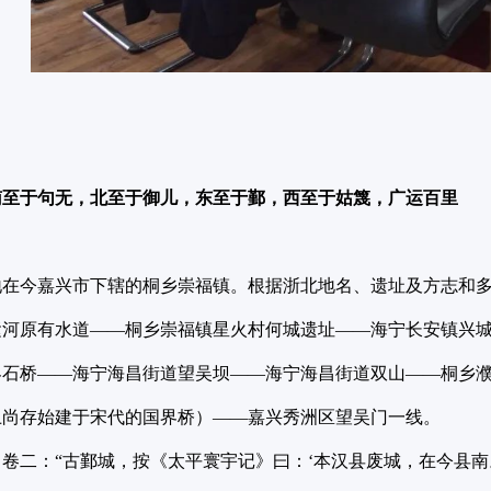
南至于句无，北至于御儿，东至于鄞，西至于姑篾，广运百里
地在今嘉兴市下辖的桐乡崇福镇。根据浙北地名、遗址及方志和
运河原有水道——桐乡崇福镇星火村何城遗址——海宁长安镇兴
界石桥——海宁海昌街道望吴坝——海宁海昌街道双山——桐乡
上尚存始建于宋代的国界桥）——嘉兴秀洲区望吴门一线。
卷二：“古鄞城，按《太平寰宇记》曰：‘本汉县废城，在今县南