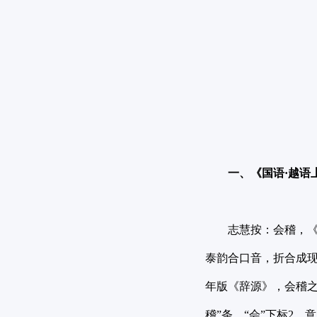
一、《国语·越语
志慧按：会稽，《
泰韵合口音，折合成现代
年版《辞源》，会稽之“
稽”条，“会”下标2，意