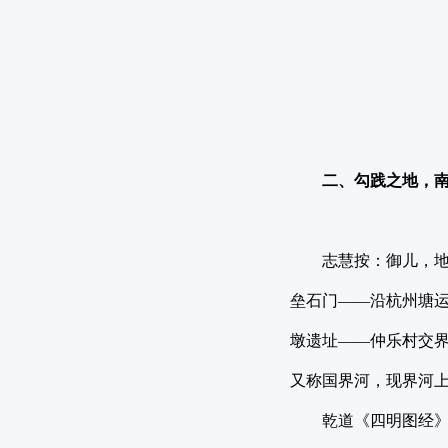
二、勾践之地，
志慧按：御儿，
垒石门——沿杭州塘
墩遗址——仲乐村交
又称国界河，现界河
乾道《四明图经》