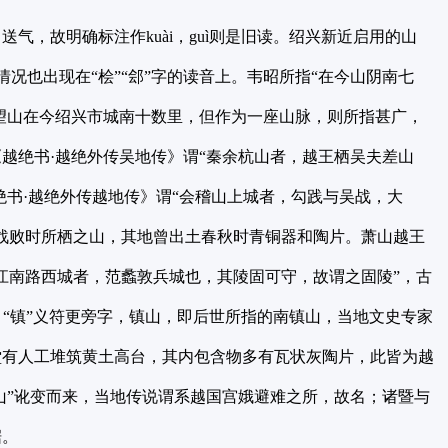
，故明确标注作kuài，guì则是旧读。绍兴新近启用的山
情况也出现在“桧”“郐”字的读音上。韦昭所指“在今山阴南七
秦望山在今绍兴市城南十数里，但作为一座山脉，则所指甚广，
越绝书·越绝外传吴地传》谓“秦余杭山者，越王栖吴夫差山
绝书·越绝外传越地传》谓“会稽山上城者，勾践与吴战，大
战败时所栖之山，其地曾出土春秋时青铜器和陶片。萧山越王
江南路西城者，范蠡敦兵城也，其陵固可守，故谓之固陵”，古
、“镇”义符更旁字，镇山，即后世所指的南镇山，当地文史专家
堂有人工堆筑黄土高台，其内包含物多有瓦状灰陶片，此皆为越
山”讹变而来，当地传说谓系越国宫娥避难之所，故名；诸暨与
据。