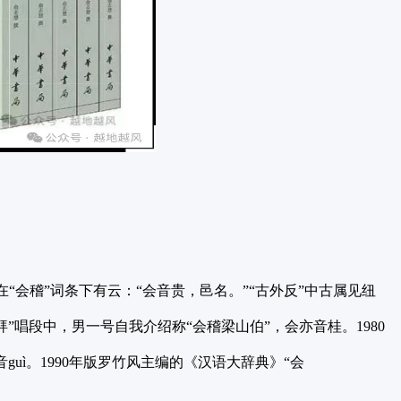
“会稽”词条下有云：“会音贵，邑名。”“古外反”中古属见纽
拜”唱段中，男一号自我介绍称“会稽梁山伯”，会亦音桂。1980
音guì。1990年版罗竹风主编的《汉语大辞典》“会