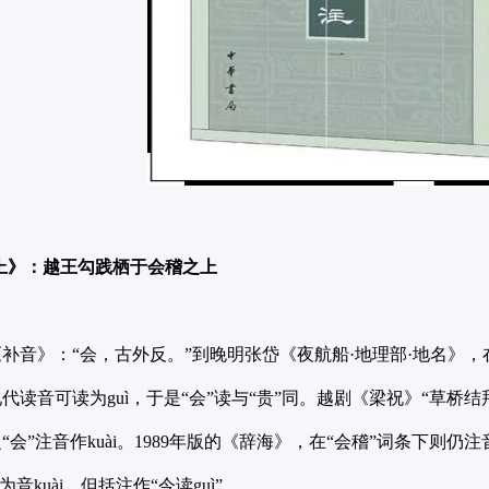
上》：越王勾践栖于会稽之上
补音》：“会，古外反。”到晚明张岱《夜航船·地理部·地名》，在
读音可读为guì，于是“会”读与“贵”同。越剧《梁祝》“草桥结
会”注音作kuài。1989年版的《辞海》，在“会稽”词条下则仍注
为音kuài，但括注作“今读guì”。