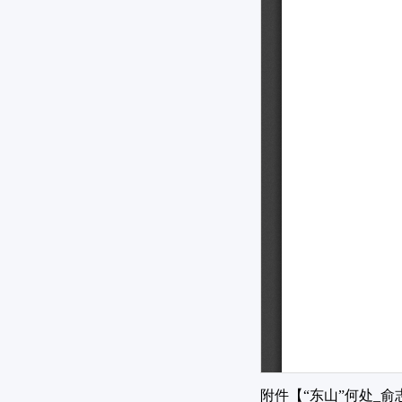
附件【
“东山”何处_俞志