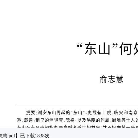
慧.pdf
】已下载
1838
次